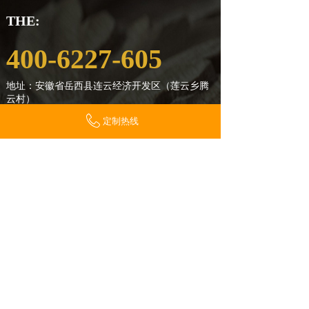
THE:
400-6227-605
地址：
安徽省岳西县连云经济开发区（莲云乡腾
云村）
邮箱：
2350387009@qq.com
定制热线
电话：0556-2441777
传真：0556-2441777
申华家俱
原木家俱定制
网站首页
关于我们
高端定制
加入我们
新闻中心
定制案例
扫一扫
关注