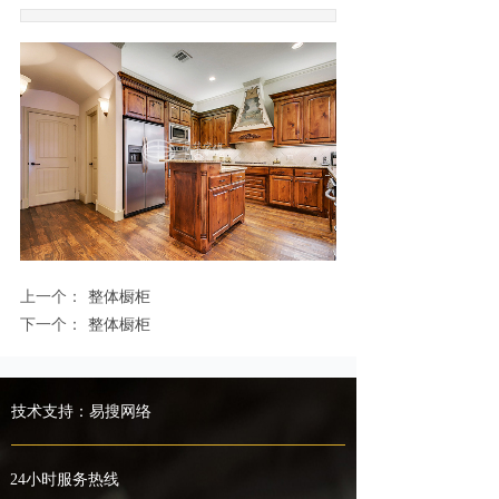
上一个：
整体橱柜
下一个：
整体橱柜
技术支持：易搜网络
24小时服务热线